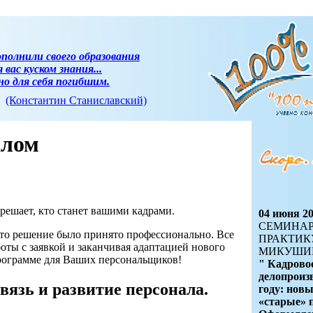
полнили своего образования
вас куском знания...
но для себя погибшим.
(Константин Станиславский)
алом
решает, кто станет вашими кадрами.
04 июня 20
СЕМИНАР
 это решение было принято профессионально. Все
ПРАКТИК
боты с заявкой и заканчивая адаптацией нового
МИКУШИН
программе для Ваших персональщиков!
" Кадрово
делопроизв
язь и развитие персонала.
году: нов
«старые» 