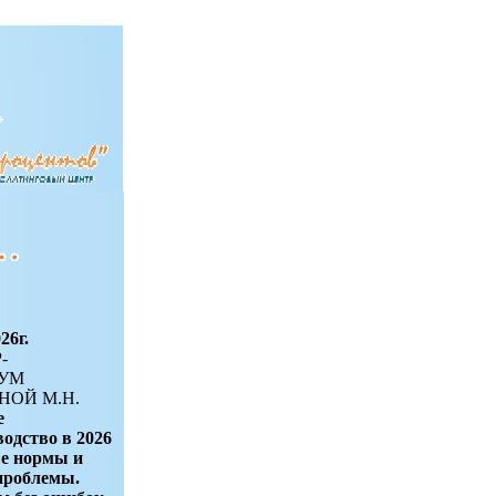
26г.
-
УМ
ОЙ М.Н.
е
одство в 2026
ые нормы и
проблемы.