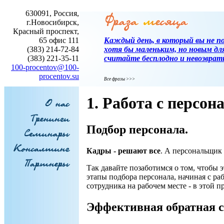
630091, Россия,
г.Новосибирск,
Красный проспект,
65 офис 111
Каждый день, в который вы не по
(383) 214-72-84
хотя бы маленьким, но новым для 
(383) 221-35-11
считайте бесплодно и невозврат
100-procentov@100-
procentov.su
Все фразы >>>
1. Работа с персон
Подбор персонала.
Кадры - решают все
. А персональщик 
Так давайте позаботимся о том, чтобы
этапы подбора персонала, начиная с ра
сотрудника на рабочем месте - в этой 
Эффективная обратная св