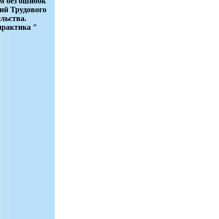
 без ошибок
ий Трудового
льства.
практика "