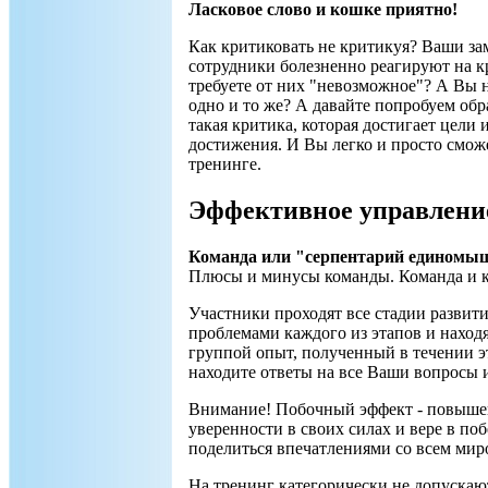
Ласковое слово и кошке приятно!
Как критиковать не критикуя? Ваши за
сотрудники болезненно реагируют на к
требуете от них "невозможное"? А Вы н
одно и то же? А давайте попробуем обрат
такая критика, которая достигает цели
достижения. И Вы легко и просто смож
тренинге.
Эффективное управлени
Команда или "серпентарий единомы
Плюсы и минусы команды. Команда и как
Участники проходят все стадии развит
проблемами каждого из этапов и находя
группой опыт, полученный в течении 
находите ответы на все Ваши вопросы 
Внимание! Побочный эффект - повышен
уверенности в своих силах и вере в по
поделиться впечатлениями со всем мир
На тренинг категорически не допуска