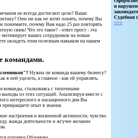
Оформляем
и нарушен
законодате
мечания не всегда достигают цели? Ваши
Судебная 
ритику? Они ни как не хотят понять, почему Вы
>>>
е понимаете, почему Вам надо 25 раз повторять
ную связь! Что это такое? - ответ прост - эта
 и мотивирует ваших сотрудников на новые
ете овладеть этим полезным навыком на нашем
е командами.
шленников"?
Нужна ли команда вашему бизнесу?
 в ней уцелеть, а главное - как ей управлять.
ия команды, сталкиваясь с типичными
 выходы из этих ситуаций. Анализируя вместе с
этого интересного и насыщенного дня Вы
и превращаете опыт в знания.
ие настроения и жизненной активности, чувство
беду, жажда деятельности и жгучее желание
ом.
ются потомки Обломова